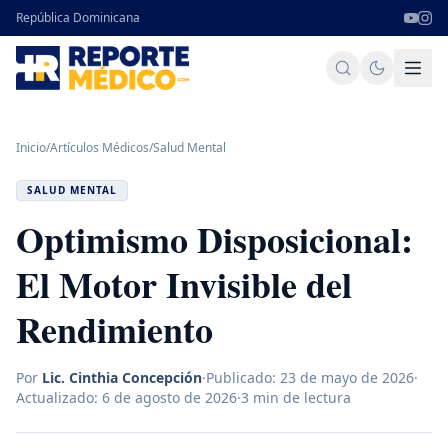
República Dominicana
Inicio
/
Artículos Médicos
/
Salud Mental
SALUD MENTAL
Optimismo Disposicional:
El Motor Invisible del
Rendimiento
Por
Lic. Cinthia Concepción
·
Publicado:
23 de mayo de 2026
·
Actualizado:
6 de agosto de 2026
·
3
min de lectura