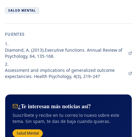
SALUD MENTAL
FUENTES
Diamond, A. (2013).Executive functions. Annual Review of
Psychology, 64, 135-168.
Assessment and implications of generalized outcome
expectancies. Health Psychology, 4(3), 219–247
¿Te interesan más noticias así?
Suscríbete y recibe en tu correo lo nuevo sobre
este
tema
. Sin spam, te das de baja cuando quieras.
Salud Mental