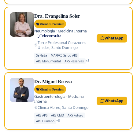
Dra. Evangelina Soler
Miembro Premium
Neumología · Medicina Interna
Teleconsulta
WhatsApp
Torre Profesional Corazones
Unidos
,
Santo Domingo
SeNaSa
MAPFRE Salud ARS
+
8
ARS Monumental
ARS Reservas
Dr. Miguel Brossa
Miembro Premium
Gastroenterología · Medicina
WhatsApp
Interna
Clínica Abreu
,
Santo Domingo
ARS APS
ARS CMD
ARS Futuro
+
8
ARS Humano