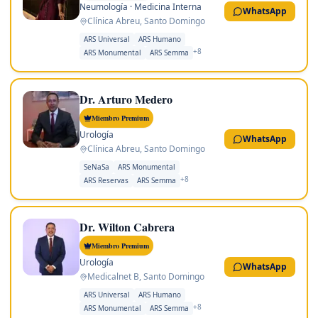
Neumología · Medicina Interna
WhatsApp
Clínica Abreu
,
Santo Domingo
ARS Universal
ARS Humano
+
8
ARS Monumental
ARS Semma
Dr. Arturo Medero
Miembro Premium
Urología
WhatsApp
Clínica Abreu
,
Santo Domingo
SeNaSa
ARS Monumental
+
8
ARS Reservas
ARS Semma
Dr. Wilton Cabrera
Miembro Premium
Urología
WhatsApp
Medicalnet B
,
Santo Domingo
ARS Universal
ARS Humano
+
8
ARS Monumental
ARS Semma