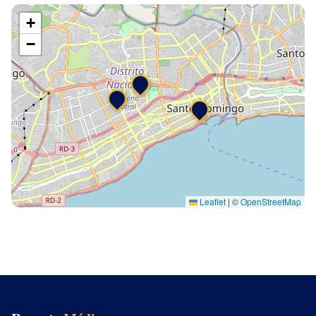
+
−
Leaflet
|
©
OpenStreetMap