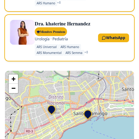
+
8
ARS Humano
Dra. khaterine Hernandez
Miembro Premium
WhatsApp
Urología · Pediatría
ARS Universal
ARS Humano
+
8
ARS Monumental
ARS Semma
+
−