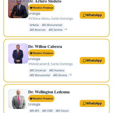
Dr. Arturo Medero
Miembro Premium
Urología
WhatsApp
Clínica Abreu
,
Santo Domingo
SeNaSa
ARS Monumental
+
8
ARS Reservas
ARS Semma
Dr. Wilton Cabrera
Miembro Premium
Urología
WhatsApp
Medicalnet B
,
Santo Domingo
ARS Universal
ARS Humano
+
8
ARS Monumental
ARS Semma
Dr. Wellington Ledesma
Miembro Premium
WhatsApp
Urología
ARS APS
ARS CMD
ARS Futuro