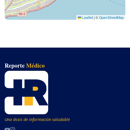
Leaflet
|
©
OpenStreetMap
Reporte
Médico
Una dosis de información saludable