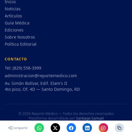
Inicio
Noticias
Artículos
Guía Médica
Ediciones
Sobre Nosotros
Política Editorial
CONTACTO
Tel: (829) 558-3999
administracion@reportemedico.com
Av. Simón Bolívar, Edif. Elam's II
4to piso, Of. 4D — Santo Domingo, RD
©
2026
Reporte Médico — Todos los derechos reservados
Plataforma desarrollada por
Santiago Samuel
Compartir